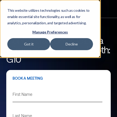
This website utilizes technologies such as cookies to
enable essential site functionality, as well as for
analytics, personalization, and targeted advertising.
AI SEARCH & PRODUCT DISCOVERY
Manage Preferences
Conheça a Constructor na
Got it
Decline
Fórum eCommerce - Booth:
G10
BOOK A MEETING
First Name
Last Name